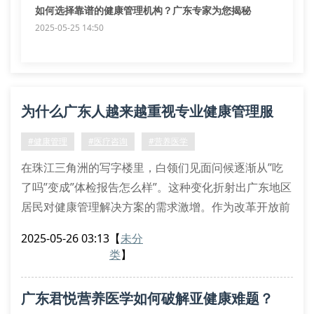
如何选择靠谱的健康管理机构？广东专家为您揭秘
2025-05-25 14:50
为什么广东人越来越重视专业健康管理服
务？
#健康管理
#医疗咨询
#营养医学
在珠江三角洲的写字楼里，白领们见面问候逐渐从”吃
了吗”变成”体检报告怎么样”。这种变化折射出广东地区
居民对健康管理解决方案的需求激增。作为改革开放前
沿阵地，广东人在享受经济成果的同时，也最早感受到
2025-05-26 03:13
【
未分
亚健康状态带来的困扰。
类
】
专业团队破解健康密码
现代营养医学服务早已突破简单补充维生素的层面。以
广东君悦营养医学如何破解亚健康难题？
广东君悦为代表的专业机构，通过生物电阻抗分析、代