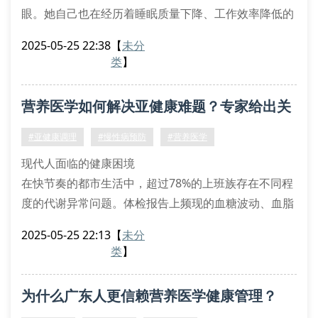
眼。她自己也在经历着睡眠质量下降、工作效率降低的
困扰。这不禁让人思考：当快节奏生活成为常态，我们
2025-05-25 22:38
【
未分
该如何真正守护自己的健康？
类
】
健康管理的三大认知盲区
很多人在实施健康管理方案时，容易陷入以下误区：
营养医学如何解决亚健康难题？专家给出关
将健康检测等同于年度体检，忽视动态监测
过分依赖营养补充剂，忽略膳食平衡
键答案
#亚健康调理
#慢性病预防
#营养医学
把医疗咨询当作治病手段，
现代人面临的健康困境
在快节奏的都市生活中，超过78%的上班族存在不同程
度的代谢异常问题。体检报告上频现的血糖波动、血脂
异常等警示信号，正在催生新型健康服务需求。广东地
2025-05-25 22:13
【
未分
区某三甲医院最新调查显示，35-50岁人群中，62%存
类
】
在营养失衡导致的慢性疲劳症状。
科学干预的三大突破口
为什么广东人更信赖营养医学健康管理？
精准检测技术：采用国际认证的基因检测设备，解析个