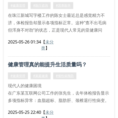
谢组学检测等前沿技术，为每位客户建立动态健康档
#健康管理
#医疗咨询
#营养医学
案。某
在珠江新城写字楼工作的陈女士最近总是感觉精力不
济，体检报告却显示各项指标正常。这种”查不出毛病
但浑身不对劲”的状态，正是现代人常见的亚健康问
题。广东君悦营养医学专家指出，通过个性化健康检测
2025-05-26 01:34
【
未分
和营养干预，80%的亚健康状态都能得到有效改善。
类
】
精准检测发现隐藏风险
常规体检往往难以发现早期代谢异常，这正是专业健康
健康管理真的能提升生活质量吗？
检测的价值所在。以维生素d检测为例，广东地区上班
族缺乏率高达72%，会导致免疫力下降和
#健康管理
#家庭健康
#慢性病预防
现代人的健康困境
在广东某互联网公司工作的张先生，去年体检报告显示
多项指标异常：血脂超标、脂肪肝、颈椎退行性病变。
这并非个例，根据《中国城市白领健康状况白皮书》，
2025-05-25 22:40
【
未分
76%的职场人士存在亚健康问题。面对这样的健康警