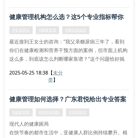
任何干预措施。
慢性病预防：三高人群年轻化趋势明显
健康管理机构怎么选？这5个专业指标帮你
亚健康调理：职场人群普遍存在睡眠障碍
体检报告分析：83%用户看不懂专业指标
避坑
#专业评估
#健康管理
#慢性病预防
科学管理的四重防护
最近接到王女士的咨询：”我父亲糖尿病三年了，看到
专业健康管理机构通过
你们在健康检测和营养干预方面的案例，但市面上机构
这么多，到底该怎么判断哪家靠谱？”这个问题恰好揭
示了当前健康管理行业的核心痛点。
2025-05-25 18:38
【
未分
辨别专业度的五大黄金准则
类
】
医学背景核查是关键。优质机构通常配备执业营养师和
全科医师，比如某三甲医院退休主任领衔的团队，其开
健康管理如何选择？广东君悦给出专业答案
具的个性化膳食方案往往包含精准的代谢指标分析。建
议要求查看工作人员的执业资格证书编号，这在
#健康管理
#慢性病预防
#营养医学
现代人的健康困局
在快节奏的都市生活中，亚健康人群比例持续攀升。根