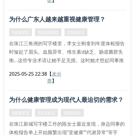
类
】
报，专业的健康评估和风险预警服务显得尤为重要。
科学管理的三重维度
为什么广东人越来越重视健康管理？
1. 精准检测先行
在君悦营养医学的健康检测中心，客户可体验包含代谢
#健康管理
#慢性病预防
#营养医学
指标筛查、基因检测、营养状态评估在内的12项核心
在珠江三角洲的写字楼里，李女士刚拿到年度体检报告
时皱起了眉头。血脂异常、维生素d缺乏、肠道菌群失
衡…这些专业术语让她手足无措。这时她才想起同事推
荐的健康评估服务，通过专业机构的代谢指标分析和营
2025-05-25 22:38
【
未分
养干预方案，或许能找到改善亚健康状态的钥匙。
类
】
现代人急需的五大健康服务
随着慢性病年轻化趋势加剧，疾病预防咨询已成为都市
为什么健康管理成为现代人最迫切的需求？
白领的新刚需。专业机构提供的基因检测解读能揭示先
天患病风险，结合生活方式追踪形
#健康管理
#营养医学
#预防医学
在珠江新城写字楼工作的陈女士最近发现，身边同事的
体检报告单上开始频繁出现”亚健康””代谢异常”等字