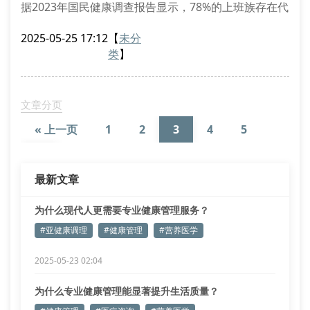
据2023年国民健康调查报告显示，78%的上班族存在代
谢异常问题，65%的中老年人面临慢性病困扰。面对这
2025-05-25 17:12
【
未分
些健康挑战，专业的健康管理机构正成为都市人群的优
类
】
先选择。
精准检测的基石作用
广东君悦营养医学实验室配备国际先进的生物分子检测
文章分页
设备，可进行基因表达分析、代谢组学检测等23项专项
« 上一页
1
2
3
4
5
检查。通过健康数据建模技
…
10
下一页 »
最新文章
为什么现代人更需要专业健康管理服务？
#亚健康调理
#健康管理
#营养医学
2025-05-23 02:04
为什么专业健康管理能显著提升生活质量？