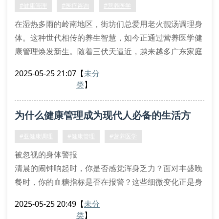
体营养吸收差异
#健康管理
#医疗咨询
#营养医学
定制化膳食方案：结合中医食疗智慧与西方营养学理论
在湿热多雨的岭南地区，街坊们总爱用老火靓汤调理身
动
体。这种世代相传的养生智慧，如今正通过营养医学健
康管理焕发新生。随着三伏天逼近，越来越多广东家庭
开始重视慢性病预防、膳食搭配和健康指标分析。
2025-05-25 21:07
【
未分
十年沉淀的精准服务
类
】
专业团队通过基因检测和代谢评估，为每位客户定制个
性化方案。比如针对糖尿病前期人群，会结合岭南饮食
为什么健康管理成为现代人必备的生活方
习惯调整碳水摄入比例。通过生活方式干预和营养素补
充双管齐下，帮助客户实现血糖平稳。
式？
#亚健康调理
#健康管理
#营养医学
被忽视的身体警报
清晨的闹钟响起时，你是否感觉浑身乏力？面对丰盛晚
餐时，你的血糖指标是否在报警？这些细微变化正是身
体发出的求救信号。广东地区35-55岁商务人群的体检
2025-05-25 20:49
【
未分
数据显示，78%存在代谢综合征风险，其中60%未采取
类
】